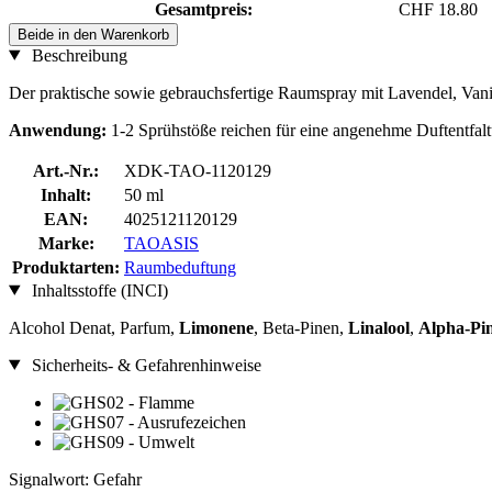
Gesamtpreis:
CHF 18.80
Beide in den Warenkorb
Beschreibung
Der praktische sowie gebrauchsfertige Raumspray mit Lavendel, Van
Anwendung:
1-2 Sprühstöße reichen für eine angenehme Duftentfa
Art.-Nr.:
XDK-TAO-1120129
Inhalt:
50 ml
EAN:
4025121120129
Marke:
TAOASIS
Produktarten:
Raumbeduftung
Inhaltsstoffe (INCI)
Alcohol Denat, Parfum,
Limonene
, Beta-Pinen,
Linalool
,
Alpha-Pi
Sicherheits- & Gefahrenhinweise
Signalwort: Gefahr