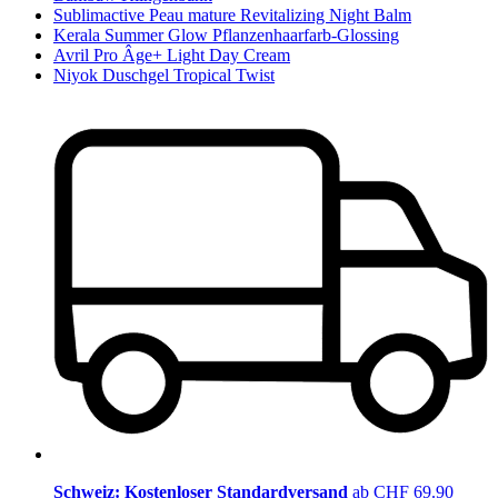
Sublimactive Peau mature Revitalizing Night Balm
Kerala Summer Glow Pflanzenhaarfarb-Glossing
Avril Pro Âge+ Light Day Cream
Niyok Duschgel Tropical Twist
Schweiz: Kostenloser Standardversand
ab CHF 69.90