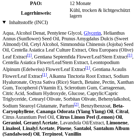
PAO:
12 Monate
Kühl, trocken & lichtgeschützt
Lagerhinweis:
lagern
Inhaltsstoffe (INCI)
Aqua, Alcohol Denat, Pentylene Glycol,
Glycerin
, Helianthus
Annus (Sunflower) Seed Oil, Prunus Amygdalus Dulcis (Sweet
Almond) Oil, Cetyl Alcohol, Simmondsia Chinensis (Jojoba) Seed
Oil, Centella Asiatica Leaf Culture Extract, Olea Europaea (Olive)
[1]
[1]
Leaf Extract
, Gentiana Septemfida Flower/Leaf/Stem Extract
,
Centella Asiatica Flower/Leaf/Stem Extract, Leontopodium
[1]
Alpinum (Edelweiss) Flower/Leaf Extract
, Gentiana Acaulis
[1]
Flower/Leaf Extract
, Alkanna Tinctoria Root Extract, Sodium
Hyaluronate, Oryza Sativa (Rice) Starch, Betaine, Pectin, Xanthan
Gum, Tocopherol (Vitamin E), Sclerotium Gum, Carrageenan,
Citric Acid, Sodium Hydroxyde, Glucose, Caprylic/Capric
Triglyceride, Cetearyl Olivate, Sorbitan Olivate, Behenylalkohol,
[2]
Sodium Stearoyl Glutamate, Parfum
, Benzylbenzoat,
Beta-
Caryophyllene
,
Cananga Odorata (Ylang Ylang) Oil
,
Citral
,
Citrus Aurantium Peel Oil,
Citrus Limon Peel (Lemon) Oil
,
Geraniol
,
Geranyl Acetate
, Lavandula Oil/Extract,
Limonene
,
Linalool
,
Linalyl Acetate
,
Pinene
,
Santalol
,
Santalum Album
(Sandalwood) Oil
,
Terpineol
,
Vanillin