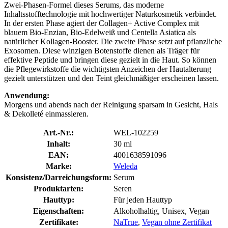
Zwei-Phasen-Formel dieses Serums, das moderne
Inhaltsstofftechnologie mit hochwertiger Naturkosmetik verbindet.
In der ersten Phase agiert der Collagen+ Active Complex mit
blauem Bio-Enzian, Bio-Edelweiß und Centella Asiatica als
natürlicher Kollagen-Booster. Die zweite Phase setzt auf pflanzliche
Exosomen. Diese winzigen Botenstoffe dienen als Träger für
effektive Peptide und bringen diese gezielt in die Haut. So können
die Pflegewirkstoffe die wichtigsten Anzeichen der Hautalterung
gezielt unterstützen und den Teint gleichmäßiger erscheinen lassen.
Anwendung:
Morgens und abends nach der Reinigung sparsam in Gesicht, Hals
& Dekolleté einmassieren.
Art.-Nr.:
WEL-102259
Inhalt:
30 ml
EAN:
4001638591096
Marke:
Weleda
Konsistenz/Darreichungsform:
Serum
Produktarten:
Seren
Hauttyp:
Für jeden Hauttyp
Eigenschaften:
Alkoholhaltig, Unisex, Vegan
Zertifikate:
NaTrue
,
Vegan ohne Zertifikat