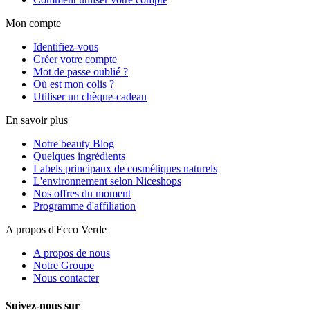
Mon compte
Identifiez-vous
Créer votre compte
Mot de passe oublié ?
Où est mon colis ?
Utiliser un chèque-cadeau
En savoir plus
Notre beauty Blog
Quelques ingrédients
Labels principaux de cosmétiques naturels
L'environnement selon Niceshops
Nos offres du moment
Programme d'affiliation
A propos d'Ecco Verde
A propos de nous
Notre Groupe
Nous contacter
Suivez-nous sur