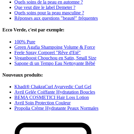
Quels soins de la peau en automne ?
Que veut dire le label Demeter ?
Quels soins pour la peau masculine ?
Réponses aux questions "beauté" fréquentes
Ecco Verde, c'est par exemple:
100% Pure
Green Agafia Shampoing Volume & Force
Feele Spray Corporel "Rêve d'Eté"
Veganboost Chouchou en Satin, Small Size
Sapone di un Tempo Eau Nettoyante Bébé
Nouveaux produits:
Khadi® ChakraCurl Ayurvedic Curl Gel
Avril Gelée Coiffante Hydratation Boucles
BEMA COSMETICI Hair Loss Lotion
Avril Soin Protection Couleur
Propolia Crème Hydratante Peaux Normales