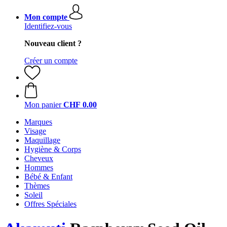
Mon compte
Identifiez-vous
Nouveau client ?
Créer un compte
Mon panier
CHF 0.00
Marques
Visage
Maquillage
Hygiène & Corps
Cheveux
Hommes
Bébé & Enfant
Thèmes
Soleil
Offres Spéciales