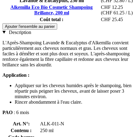
Lavande & Eucalyptus, 250 ml
(CHF 52.80 / L)
Alkemilla Eco Bio Cosmetic Shampoing
CHF 12.25
Brillance, 200 ml
(CHF 61.25 / L)
Coût total :
CHF 25.45
Ajouter l'ensemble au panier
Description
L'Après-Shampoing Lavande & Eucalyptus d'Alkemilla convient
particulièrement aux cheveux normaux et gras. Les cheveux sont
faciles à démêler et sont plus doux et soyeux. L'après-shampooing
renforce également la fibre capillaire et redonne aux cheveux leur
brillance sans les alourdir.
Application :
Appliquer sur les cheveux humides après le shampoing, bien
répartir puis peigner les cheveux, avant de laisser poser 3
minutes environ.
Rincer abondamment à l'eau claire.
PAO
: 6 mois
Art. N°:
ALK-011-N
Contenu :
250 ml