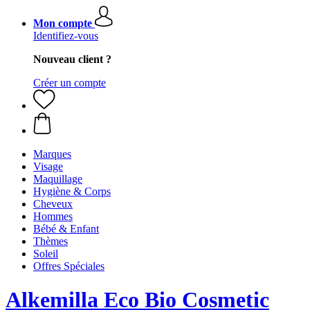
Mon compte
Identifiez-vous
Nouveau client ?
Créer un compte
Marques
Visage
Maquillage
Hygiène & Corps
Cheveux
Hommes
Bébé & Enfant
Thèmes
Soleil
Offres Spéciales
Alkemilla Eco Bio Cosmetic