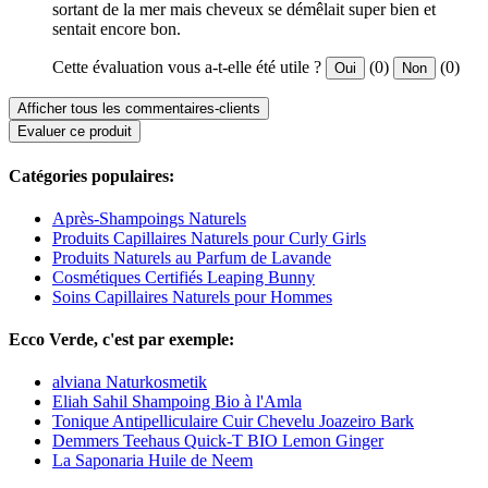
sortant de la mer mais cheveux se démêlait super bien et
sentait encore bon.
Cette évaluation vous a-t-elle été utile ?
(0)
(0)
Oui
Non
Afficher tous les commentaires-clients
Evaluer ce produit
Catégories populaires:
Après-Shampoings Naturels
Produits Capillaires Naturels pour Curly Girls
Produits Naturels au Parfum de Lavande
Cosmétiques Certifiés Leaping Bunny
Soins Capillaires Naturels pour Hommes
Ecco Verde, c'est par exemple:
alviana Naturkosmetik
Eliah Sahil Shampoing Bio à l'Amla
Tonique Antipelliculaire Cuir Chevelu Joazeiro Bark
Demmers Teehaus Quick-T BIO Lemon Ginger
La Saponaria Huile de Neem