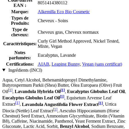
Code-barres
8051414380112
EAN :
Marque:
Alkemilla Eco Bio Cosmetic
Types de
Cheveux - Soins
Produits:
Type de
Cheveux gras, Cheveux normaux
cheveux:
Curly Girl Method Approved, Nickel Tested,
Caractéristiques:
Mixte, Vegan
Notes
Eucalyptus, Lavande
parfumées:
Certifications:
AIAB
,
Leaping Bunny
,
Vegan (sans certificat)
Ingrédients (INCI)
Aqua, Cetyl Alcohol, Behenamidopropyl Dimethylamine,
Butyrospermum Parkii (Shea) Butter, Olea Europaea (Olive) Fruit
[1]
[1]
Oil
,
Lavandula Hybrida Oil
,
Eucalyptus Globulus Leaf Oil
,
[1]
Eucalyptus Globulus Leaf Oil
, Equisetum Arvense Leaf
[1]
[1]
Extract
,
Lavandula Angustifolia Flower Extract
, Urtica
[1]
Diocia (Nettle) Leaf Extract
, Aesculus Hippocastanum (Horse
Chestnut) Seed Extract, Ammonium Glycyrrhizate, Biotin (Vitamin
B8), Caffeine, Niacinamide, Panthenol, Yeast Ferment Extract, Zinc
Gluconate, Lactic Acid, Sorbit,
Benzyl Alcohol
, Sodium Benzoate,