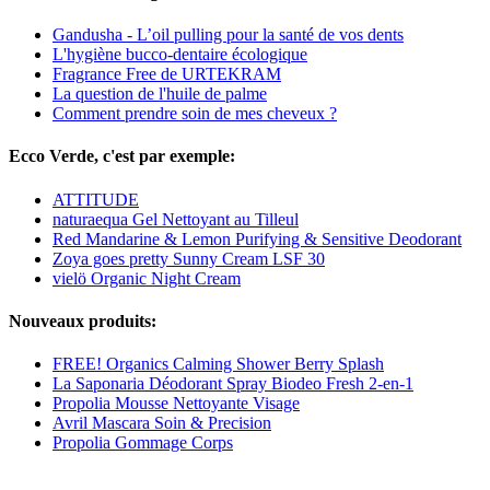
Gandusha - L’oil pulling pour la santé de vos dents
L'hygiène bucco-dentaire écologique
Fragrance Free de URTEKRAM
La question de l'huile de palme
Comment prendre soin de mes cheveux ?
Ecco Verde, c'est par exemple:
ATTITUDE
naturaequa Gel Nettoyant au Tilleul
Red Mandarine & Lemon Purifying & Sensitive Deodorant
Zoya goes pretty Sunny Cream LSF 30
vielö Organic Night Cream
Nouveaux produits:
FREE! Organics Calming Shower Berry Splash
La Saponaria Déodorant Spray Biodeo Fresh 2-en-1
Propolia Mousse Nettoyante Visage
Avril Mascara Soin & Precision
Propolia Gommage Corps