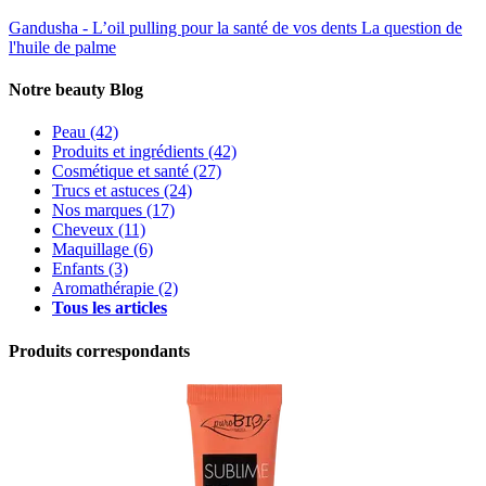
Gandusha - L’oil pulling pour la santé de vos dents
La question de
l'huile de palme
Notre beauty Blog
Peau
(42)
Produits et ingrédients
(42)
Cosmétique et santé
(27)
Trucs et astuces
(24)
Nos marques
(17)
Cheveux
(11)
Maquillage
(6)
Enfants
(3)
Aromathérapie
(2)
Tous les articles
Produits correspondants