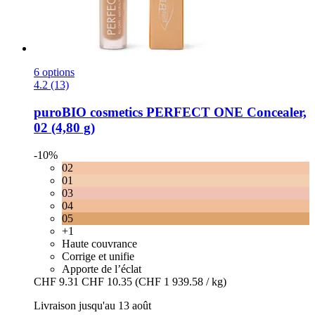
6 options
4.2 (13)
puroBIO cosmetics
PERFECT ONE Concealer,
02 (4,80 g)
-10%
02
01
03
04
05
+1
Haute couvrance
Corrige et unifie
Apporte de l’éclat
CHF 9.31
CHF 10.35
(CHF 1 939.58 / kg)
Livraison jusqu'au 13 août