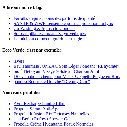
À lire sur notre blog:
Farfalla, depuis 30 ans des parfums de qualité
SANTE & WWF - ensemble pour la protection du lynx
Co-Washing & Squish to Condish
Soins capillaires aux actifs ayurvédiques
Le miel, ou comment guérir par magie !
Ecco Verde, c'est par exemple:
lavera
Eau Thermale JONZAC Soin Léger Fondant "REhydrate"
biolù Nettoyant Visage Solide au Charbon Actif
18 évaluations-clients pour Mister Geppetto Peigne en Bois
pandoo Beurre de Douche "Dreamy Care"
Nouveaux produits:
Avril Recharge Poudre Libre
Propolia Sérum Anti-Âge
Propolia Infusion Bio Défenses Naturelles
i+m Berlin Refresh Shower Gel
Propolia Crème Hydratante Peaux Normales