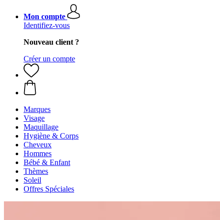
Mon compte
Identifiez-vous
Nouveau client ?
Créer un compte
Marques
Visage
Maquillage
Hygiène & Corps
Cheveux
Hommes
Bébé & Enfant
Thèmes
Soleil
Offres Spéciales