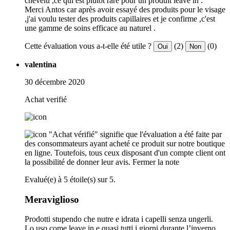
chevelu ,ce qui est plutôt rare pour un produit leave in .
Merci Antos car après avoir essayé des produits pour le visage
,j'ai voulu tester des produits capillaires et je confirme ,c'est
une gamme de soins efficace au naturel .
Cette évaluation vous a-t-elle été utile ?
(2)
(0)
Oui
Non
valentina
30 décembre 2020
Achat verifié
"Achat vérifié" signifie que l'évaluation a été faite par
des consommateurs ayant acheté ce produit sur notre boutique
en ligne. Toutefois, tous ceux disposant d'un compte client ont
la possibilité de donner leur avis.
Fermer la note
Evalué(e) à 5 étoile(s) sur 5.
Meraviglioso
Prodotti stupendo che nutre e idrata i capelli senza ungerli.
Lo uso come leave in e quasi tutti i giorni durante l’inverno