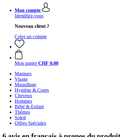
Mon compte
Identifiez-vous
Nouveau client ?
Créer un compte
Mon panier
CHF 0.00
Marques
Visage
Maquillage
Hygiène & Corps
Cheveux
Hommes
Bébé & Enfant
Thèmes
Soleil
Offres Spéciales
6 avis en français à propos du produit