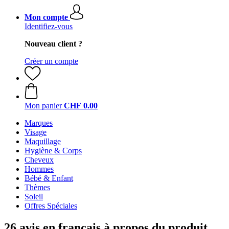
Mon compte
Identifiez-vous
Nouveau client ?
Créer un compte
Mon panier
CHF 0.00
Marques
Visage
Maquillage
Hygiène & Corps
Cheveux
Hommes
Bébé & Enfant
Thèmes
Soleil
Offres Spéciales
26 avis en français à propos du produit