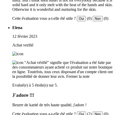
nutty. But i think shea butter is not for everybody because it is
solid hard and it only melt with the heat of the hands and skin.
Otherwise it is wonderful and nurturing for the skin.
Cette évaluation vous a-t-elle été utile ?
(0)
(0)
Oui
Non
Elena
12 février 2023
Achat verifié
"Achat vérifié" signifie que l'évaluation a été faite par
des consommateurs ayant acheté ce produit sur notre boutique
en ligne. Toutefois, tous ceux disposant d'un compte client ont
la possibilité de donner leur avis.
Fermer la note
Evalué(e) à 5 étoile(s) sur 5.
J'adore !!!
Beurre de karité de très haute qualité, j'adore !
Cette évaluation vous a-t-elle été utile ?
(2)
(0)
Oui
Non