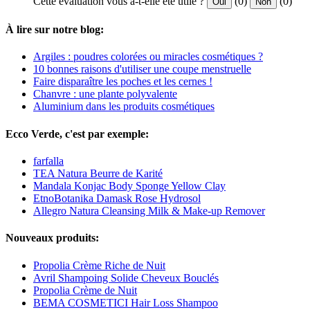
Cette évaluation vous a-t-elle été utile ?
(0)
(0)
Oui
Non
À lire sur notre blog:
Argiles : poudres colorées ou miracles cosmétiques ?
10 bonnes raisons d'utiliser une coupe menstruelle
Faire disparaître les poches et les cernes !
Chanvre : une plante polyvalente
Aluminium dans les produits cosmétiques
Ecco Verde, c'est par exemple:
farfalla
TEA Natura Beurre de Karité
Mandala Konjac Body Sponge Yellow Clay
EtnoBotanika Damask Rose Hydrosol
Allegro Natura Cleansing Milk & Make-up Remover
Nouveaux produits:
Propolia Crème Riche de Nuit
Avril Shampoing Solide Cheveux Bouclés
Propolia Crème de Nuit
BEMA COSMETICI Hair Loss Shampoo