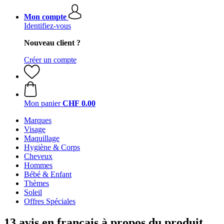
Mon compte
Identifiez-vous
Nouveau client ?
Créer un compte
Mon panier
CHF 0.00
Marques
Visage
Maquillage
Hygiène & Corps
Cheveux
Hommes
Bébé & Enfant
Thèmes
Soleil
Offres Spéciales
13 avis en français à propos du produit