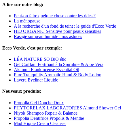
À lire sur notre blog:
Peut-on faire quelque chose contre les rides ?
La ménopause
A la recherche d'un fond de teint : le guide d'Ecco Verde
HEJ ORGANIC Sensitive pour peaux sensibles
Rasage sur peau humide : nos astuces
Ecco Verde, c'est par exemple:
LÉA NATURE SO BiO étic
Gel Coiffant Fortifiant à la Spiruline & Aloe Vera
Akamuti Frankincense Essential Oil
Pure Tranquility Aromatic Hand & Body Lotion
Lavera Eyeliner Liquide
Nouveaux produits:
Propolia Gel Douche Doux
PHYTORELAX LABORATORIES Almond Shower Gel
Niyok Shampoo Repair & Balance
Propolia Dentifrice Propolis & Menthe
Mad Hippie Cream Cleanser