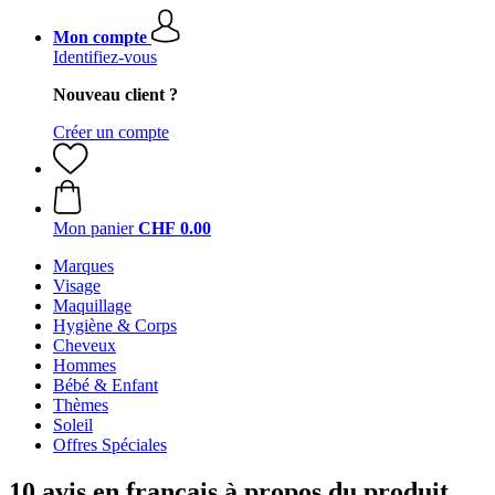
Mon compte
Identifiez-vous
Nouveau client ?
Créer un compte
Mon panier
CHF 0.00
Marques
Visage
Maquillage
Hygiène & Corps
Cheveux
Hommes
Bébé & Enfant
Thèmes
Soleil
Offres Spéciales
10 avis en français à propos du produit