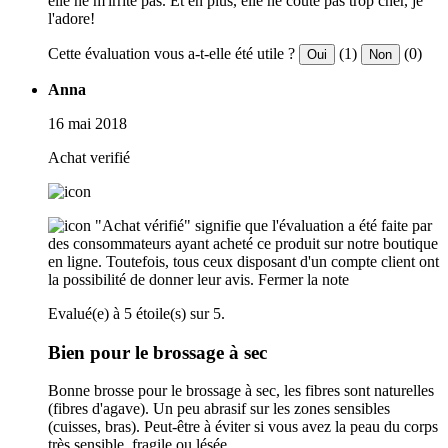
elle ne m'irrite pas. Et en plus, elle ne coûte pas trop cher, je
l'adore!
Cette évaluation vous a-t-elle été utile ?
(1)
(0)
Oui
Non
Anna
16 mai 2018
Achat verifié
"Achat vérifié" signifie que l'évaluation a été faite par
des consommateurs ayant acheté ce produit sur notre boutique
en ligne. Toutefois, tous ceux disposant d'un compte client ont
la possibilité de donner leur avis.
Fermer la note
Evalué(e) à 5 étoile(s) sur 5.
Bien pour le brossage à sec
Bonne brosse pour le brossage à sec, les fibres sont naturelles
(fibres d'agave). Un peu abrasif sur les zones sensibles
(cuisses, bras). Peut-être à éviter si vous avez la peau du corps
très sensible, fragile ou lésée.