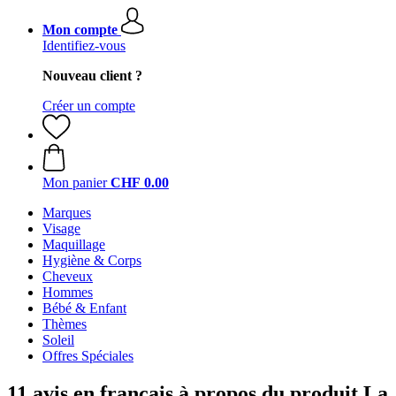
Mon compte
Identifiez-vous
Nouveau client ?
Créer un compte
Mon panier
CHF 0.00
Marques
Visage
Maquillage
Hygiène & Corps
Cheveux
Hommes
Bébé & Enfant
Thèmes
Soleil
Offres Spéciales
11 avis en français à propos du produit La