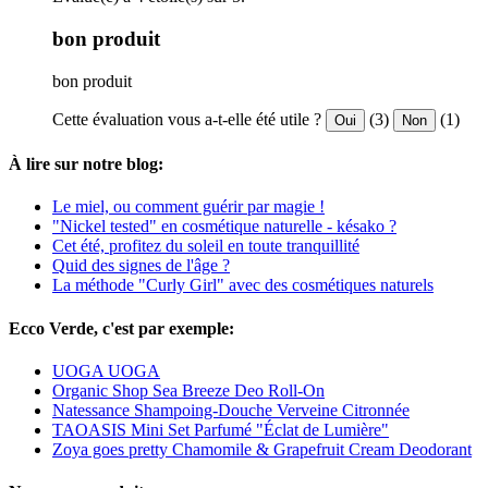
bon produit
bon produit
Cette évaluation vous a-t-elle été utile ?
(3)
(1)
Oui
Non
À lire sur notre blog:
Le miel, ou comment guérir par magie !
"Nickel tested" en cosmétique naturelle - késako ?
Cet été, profitez du soleil en toute tranquillité
Quid des signes de l'âge ?
La méthode "Curly Girl" avec des cosmétiques naturels
Ecco Verde, c'est par exemple:
UOGA UOGA
Organic Shop Sea Breeze Deo Roll-On
Natessance Shampoing-Douche Verveine Citronnée
TAOASIS Mini Set Parfumé "Éclat de Lumière"
Zoya goes pretty Chamomile & Grapefruit Cream Deodorant