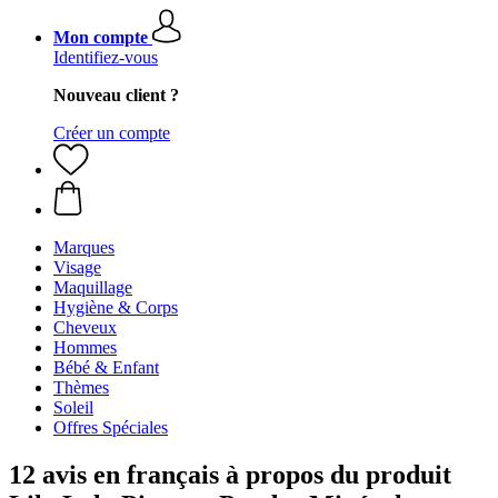
Mon compte
Identifiez-vous
Nouveau client ?
Créer un compte
Marques
Visage
Maquillage
Hygiène & Corps
Cheveux
Hommes
Bébé & Enfant
Thèmes
Soleil
Offres Spéciales
12 avis en français à propos du produit