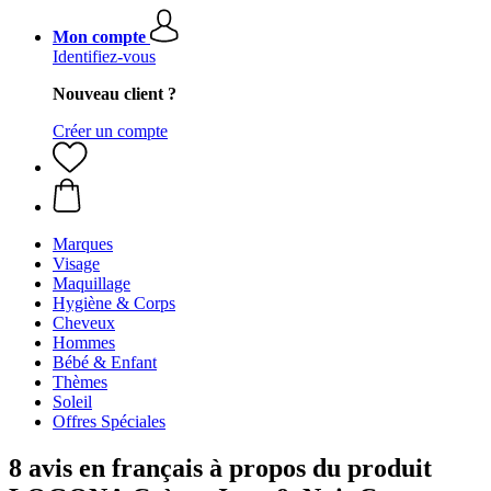
Mon compte
Identifiez-vous
Nouveau client ?
Créer un compte
Marques
Visage
Maquillage
Hygiène & Corps
Cheveux
Hommes
Bébé & Enfant
Thèmes
Soleil
Offres Spéciales
8 avis en français à propos du produit