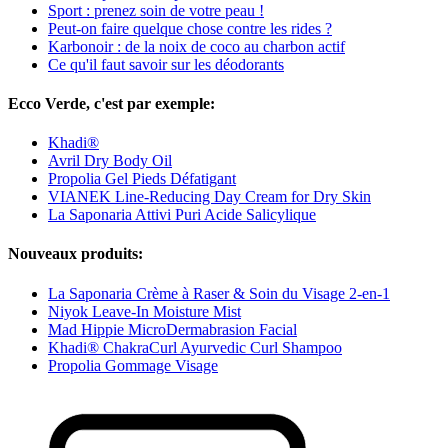
Sport : prenez soin de votre peau !
Peut-on faire quelque chose contre les rides ?
Karbonoir : de la noix de coco au charbon actif
Ce qu'il faut savoir sur les déodorants
Ecco Verde, c'est par exemple:
Khadi®
Avril Dry Body Oil
Propolia Gel Pieds Défatigant
VIANEK Line-Reducing Day Cream for Dry Skin
La Saponaria Attivi Puri Acide Salicylique
Nouveaux produits:
La Saponaria Crème à Raser & Soin du Visage 2-en-1
Niyok Leave-In Moisture Mist
Mad Hippie MicroDermabrasion Facial
Khadi® ChakraCurl Ayurvedic Curl Shampoo
Propolia Gommage Visage