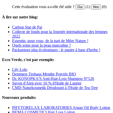
Cette évaluation vous a-t-elle été utile ?
(1)
(0)
Oui
Non
À lire sur notre blog:
Carbon Star de Pai
Collecte de fonds pour la Journée internationale des femmes
2022
Essentiq, pour vous, de la part de Mère Nature !
Quels soins pour la peau masculine ?
Packagings plus écologiques : le papier à base d'herbe !
Ecco Verde, c'est par exemple:
Lily Lolo
Demmers Teehaus Menthe Poivrée BIO
Dr. KONOPKA'S Anti-Hair-Loss Shampoo Nº126
Savon d'Alep avec 16 % d'Huile de Laurier
CMD Naturkosmetik Déodorant à l'Huile de Tea Tree
Nouveaux produits:
PHYTORELAX LABORATORIES Argan Oil Body Lotion
BEMA COSMETICI Hair Loss Lotion