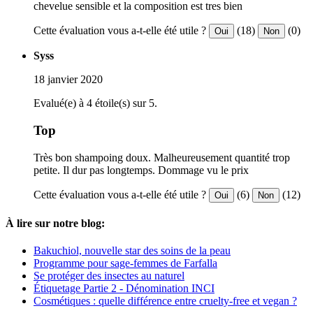
chevelue sensible et la composition est tres bien
Cette évaluation vous a-t-elle été utile ?
(18)
(0)
Oui
Non
Syss
18 janvier 2020
Evalué(e) à 4 étoile(s) sur 5.
Top
Très bon shampoing doux. Malheureusement quantité trop
petite. Il dur pas longtemps. Dommage vu le prix
Cette évaluation vous a-t-elle été utile ?
(6)
(12)
Oui
Non
À lire sur notre blog:
Bakuchiol, nouvelle star des soins de la peau
Programme pour sage-femmes de Farfalla
Se protéger des insectes au naturel
Étiquetage Partie 2 - Dénomination INCI
Cosmétiques : quelle différence entre cruelty-free et vegan ?