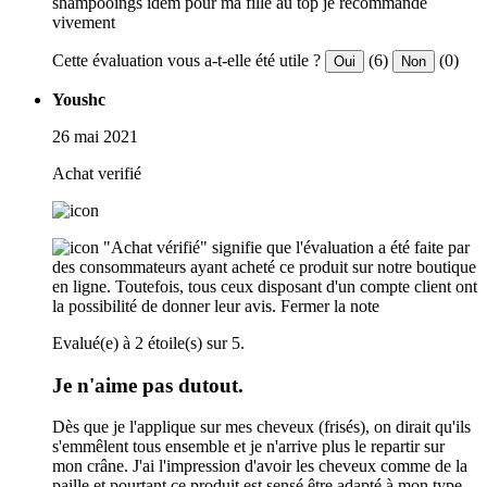
shampooings idem pour ma fille au top je recommande
vivement
Cette évaluation vous a-t-elle été utile ?
(6)
(0)
Oui
Non
Youshc
26 mai 2021
Achat verifié
"Achat vérifié" signifie que l'évaluation a été faite par
des consommateurs ayant acheté ce produit sur notre boutique
en ligne. Toutefois, tous ceux disposant d'un compte client ont
la possibilité de donner leur avis.
Fermer la note
Evalué(e) à 2 étoile(s) sur 5.
Je n'aime pas dutout.
Dès que je l'applique sur mes cheveux (frisés), on dirait qu'ils
s'emmêlent tous ensemble et je n'arrive plus le repartir sur
mon crâne. J'ai l'impression d'avoir les cheveux comme de la
paille et pourtant ce produit est sensé être adapté à mon type