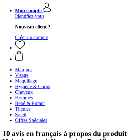
Mon compte
Identifiez-vous
Nouveau client ?
Créer un compte
Marques
Visage
Maquillage
Hygiène & Corps
Cheveux
Hommes
Bébé & Enfant
Thèmes
Soleil
Offres Spéciales
10 avis en français à propos du produit