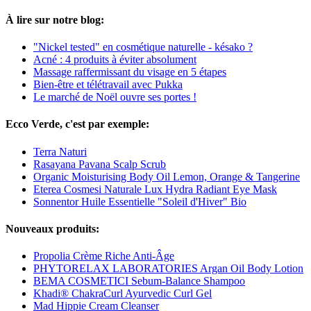
À lire sur notre blog:
"Nickel tested" en cosmétique naturelle - késako ?
Acné : 4 produits à éviter absolument
Massage raffermissant du visage en 5 étapes
Bien-être et télétravail avec Pukka
Le marché de Noël ouvre ses portes !
Ecco Verde, c'est par exemple:
Terra Naturi
Rasayana Pavana Scalp Scrub
Organic Moisturising Body Oil Lemon, Orange & Tangerine
Eterea Cosmesi Naturale Lux Hydra Radiant Eye Mask
Sonnentor Huile Essentielle "Soleil d'Hiver" Bio
Nouveaux produits:
Propolia Crème Riche Anti-Âge
PHYTORELAX LABORATORIES Argan Oil Body Lotion
BEMA COSMETICI Sebum-Balance Shampoo
Khadi® ChakraCurl Ayurvedic Curl Gel
Mad Hippie Cream Cleanser