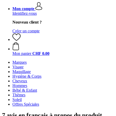
Mon compte
Identifiez-vous
Nouveau client ?
Créer un compte
Mon panier
CHF 0.00
Marques
Visage
Maquillage
Hygiène & Corps
Cheveux
Hommes
Bébé & Enfant
Thèmes
Soleil
Offres Spéciales
7 avis en français à propos du produit