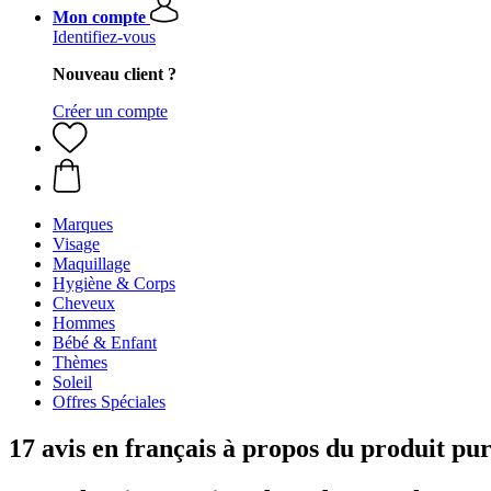
Mon compte
Identifiez-vous
Nouveau client ?
Créer un compte
Marques
Visage
Maquillage
Hygiène & Corps
Cheveux
Hommes
Bébé & Enfant
Thèmes
Soleil
Offres Spéciales
17 avis en français à propos du produit 