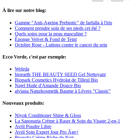
À lire sur notre blog:
Gamme "Anti-Ageing Prebiotic" de farfalla à l'iris
Comment prendre soin de ses pieds cet été ?
Quels soins pour la peau masculine ?
Éponge Velvet & Fond de Teint
Octobre Rose - Luttons contre le cancer du sein
Ecco Verde, c'est par exemple:
Weleda
bioearth THE BEAUTY SEED Gel Nettoyant
Biopark Cosmetics Hydrolat de Tilleul Bio
Najel Huile d'Amande Douce Bio
alviana Naturkosmetik Baume à Lèvres "Classic"
Nouveaux produits:
Niyok Conditioner Shine & Gloss
La Saponaria Crème à Raser & Soin du Visage 2-en-1
Avril Poudre Libre
Avril Soin Expert Jour Pro Âge+
Propolia Crème Riche de Nuit