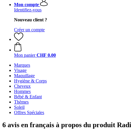
Mon compte
Identifiez-vous
Nouveau client ?
Créer un compte
Mon panier
CHF 0.00
Marques
Visage
Maquillage
Hygiène & Corps
Cheveux
Hommes
Bébé & Enfant
Thèmes
Soleil
Offres Spéciales
6 avis en français à propos du produit Rad