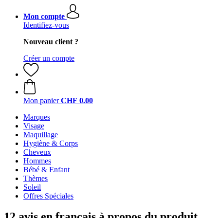
Mon compte
Identifiez-vous
Nouveau client ?
Créer un compte
Mon panier
CHF 0.00
Marques
Visage
Maquillage
Hygiène & Corps
Cheveux
Hommes
Bébé & Enfant
Thèmes
Soleil
Offres Spéciales
12 avis en français à propos du produit