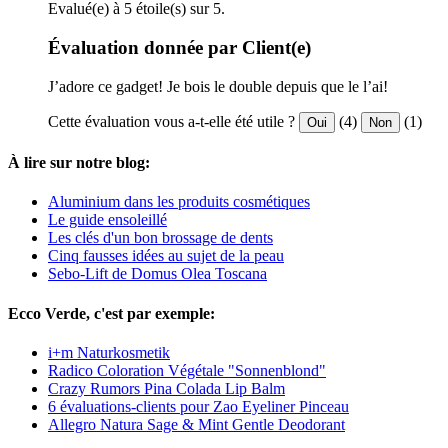
Evalué(e) à 5 étoile(s) sur 5.
Évaluation donnée par Client(e)
J’adore ce gadget! Je bois le double depuis que le l’ai!
Cette évaluation vous a-t-elle été utile ?
(4)
(1)
Oui
Non
À lire sur notre blog:
Aluminium dans les produits cosmétiques
Le guide ensoleillé
Les clés d'un bon brossage de dents
Cinq fausses idées au sujet de la peau
Sebo-Lift de Domus Olea Toscana
Ecco Verde, c'est par exemple:
i+m Naturkosmetik
Radico Coloration Végétale "Sonnenblond"
Crazy Rumors Pina Colada Lip Balm
6 évaluations-clients pour Zao Eyeliner Pinceau
Allegro Natura Sage & Mint Gentle Deodorant