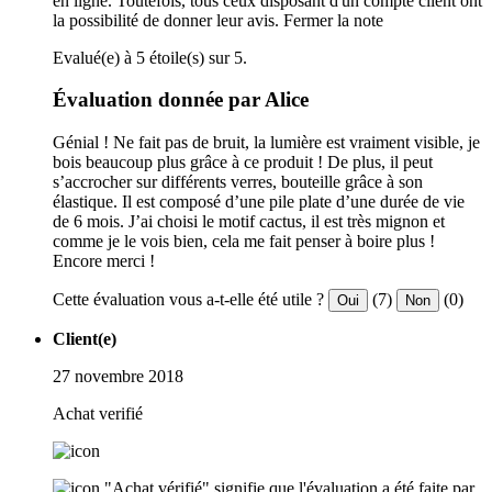
en ligne. Toutefois, tous ceux disposant d'un compte client ont
la possibilité de donner leur avis.
Fermer la note
Evalué(e) à 5 étoile(s) sur 5.
Évaluation donnée par Alice
Génial ! Ne fait pas de bruit, la lumière est vraiment visible, je
bois beaucoup plus grâce à ce produit ! De plus, il peut
s’accrocher sur différents verres, bouteille grâce à son
élastique. Il est composé d’une pile plate d’une durée de vie
de 6 mois. J’ai choisi le motif cactus, il est très mignon et
comme je le vois bien, cela me fait penser à boire plus !
Encore merci !
Cette évaluation vous a-t-elle été utile ?
(7)
(0)
Oui
Non
Client(e)
27 novembre 2018
Achat verifié
"Achat vérifié" signifie que l'évaluation a été faite par