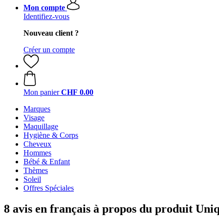
Mon compte
Identifiez-vous
Nouveau client ?
Créer un compte
Mon panier
CHF 0.00
Marques
Visage
Maquillage
Hygiène & Corps
Cheveux
Hommes
Bébé & Enfant
Thèmes
Soleil
Offres Spéciales
8 avis en français à propos du produit Un