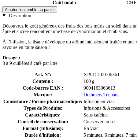
Coût total :
CHF 
Ajouter l'ensemble au panier
Description
Découvrez le goût généreux des fruits des bois mûris au soleil dans une
âpre et sucrée rencontrent une base de cynorrhodon et d’hibiscus.
À l’infusion, la tisane développe un arôme intensément fruitée et un
savoure en toute saison !
Dosage :
8 à 9 cuillères à café par litre
Art. N°:
XPI-DT-00-06361
Contenu :
100 g
Code-barres EAN :
9004163063613
Marque:
Demmers Teehaus
Consistance / Forme pharmaceutique:
Infusion en vrac
Types de Produits:
Infusions & Accessoires
Caractéristiques:
Sans caféine
Conseil de conservation:
Conserver au sec
Format (Infusions):
En vrac
Durée d'infusion:
5 minutes, 6 minutes, 7 min