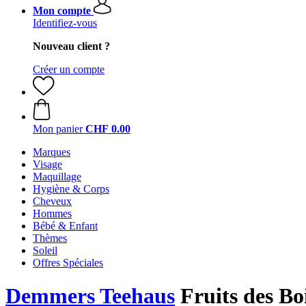
Mon compte
Identifiez-vous
Nouveau client ?
Créer un compte
Mon panier
CHF 0.00
Marques
Visage
Maquillage
Hygiène & Corps
Cheveux
Hommes
Bébé & Enfant
Thèmes
Soleil
Offres Spéciales
Demmers Teehaus
Fruits des Boi