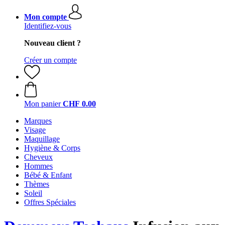
Mon compte
Identifiez-vous
Nouveau client ?
Créer un compte
Mon panier
CHF 0.00
Marques
Visage
Maquillage
Hygiène & Corps
Cheveux
Hommes
Bébé & Enfant
Thèmes
Soleil
Offres Spéciales