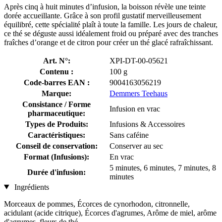
Après cinq à huit minutes d’infusion, la boisson révèle une teinte
dorée accueillante. Grâce à son profil gustatif merveilleusement
équilibré, cette spécialité plaît à toute la famille. Les jours de chaleur,
ce thé se déguste aussi idéalement froid ou préparé avec des tranches
fraîches d’orange et de citron pour créer un thé glacé rafraîchissant.
Art. N°:
XPI-DT-00-05621
Contenu :
100 g
Code-barres EAN :
9004163056219
Marque:
Demmers Teehaus
Consistance / Forme
Infusion en vrac
pharmaceutique:
Types de Produits:
Infusions & Accessoires
Caractéristiques:
Sans caféine
Conseil de conservation:
Conserver au sec
Format (Infusions):
En vrac
5 minutes, 6 minutes, 7 minutes, 8
Durée d'infusion:
minutes
Ingrédients
Morceaux de pommes, Écorces de cynorhodon, citronnelle,
acidulant (acide citrique), Écorces d'agrumes, Arôme de miel, arôme
d'agrumes, fleurs de thé