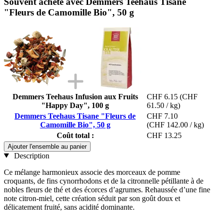
Souvent acheté avec Demmers Teehaus Tisane
"Fleurs de Camomille Bio", 50 g
Demmers Teehaus Infusion aux Fruits
CHF 6.15
(CHF
"Happy Day", 100 g
61.50 / kg)
Demmers Teehaus Tisane "Fleurs de
CHF 7.10
Camomille Bio", 50 g
(CHF 142.00 / kg)
Coût total :
CHF 13.25
Ajouter l'ensemble au panier
Description
Ce mélange harmonieux associe des morceaux de pomme
croquants, de fins cynorrhodons et de la citronnelle pétillante à de
nobles fleurs de thé et des écorces d’agrumes. Rehaussée d’une fine
note citron-miel, cette création séduit par son goût doux et
délicatement fruité, sans acidité dominante.