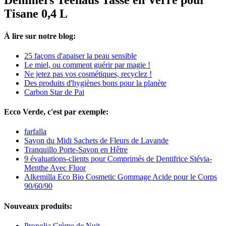
Demmers Teehaus Tasse en Verre pour
Tisane 0,4 L
À lire sur notre blog:
25 façons d'apaiser la peau sensible
Le miel, ou comment guérir par magie !
Ne jetez pas vos cosmétiques, recyclez !
Des produits d'hygiènes bons pour la planète
Carbon Star de Pai
Ecco Verde, c'est par exemple:
farfalla
Savon du Midi Sachets de Fleurs de Lavande
Tranquillo Porte-Savon en Hêtre
9 évaluations-clients pour Comprimés de Dentifrice Stévia-
Menthe Avec Fluor
Alkemilla Eco Bio Cosmetic Gommage Acide pour le Corps
90/60/90
Nouveaux produits:
Propolia Crème de Nuit