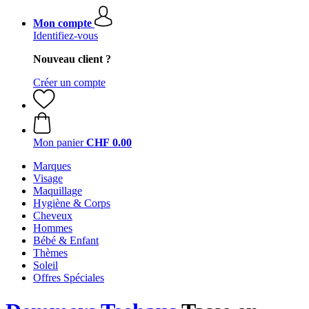
Mon compte
Identifiez-vous
Nouveau client ?
Créer un compte
Mon panier
CHF 0.00
Marques
Visage
Maquillage
Hygiène & Corps
Cheveux
Hommes
Bébé & Enfant
Thèmes
Soleil
Offres Spéciales