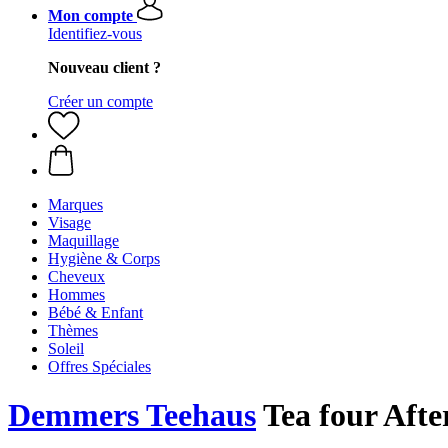
Mon compte
Identifiez-vous
Nouveau client ?
Créer un compte
Marques
Visage
Maquillage
Hygiène & Corps
Cheveux
Hommes
Bébé & Enfant
Thèmes
Soleil
Offres Spéciales
Demmers Teehaus
Tea four Aft