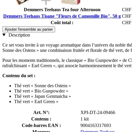
Demmers Teehaus Tea four Afternoon
CHF 
Demmers Teehaus Tisane "Fleurs de Camomille Bio", 50 g
CHF 
Coût total :
CHF 
Ajouter l'ensemble au panier
Description
Ce set vous invite à un voyage aromatique dans l’univers du noble thé
Sonne des Ostens » une combinaison fruitée et florale de thé vert, de f
Pour les moments traditionnels, le classique « Bio Gunpowder » de Chin
rafraîchissant « Earl Green », qui associe harmonieusement le thé vert 
Contenu du set :
Thé vert « Sonne des Ostens »
Thé vert « Bio Gunpowder »
Thé vert « Japan Genmaicha »
Thé vert « Earl Green »
Art. N°:
XPI-DT-24-09466
Contenu :
1 kit
Code-barres EAN :
9004163317693
Marque:
Demmers Teehaus