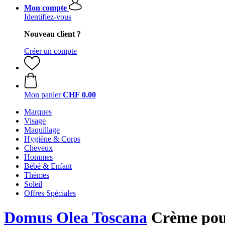
Mon compte
Identifiez-vous
Nouveau client ?
Créer un compte
Mon panier
CHF 0.00
Marques
Visage
Maquillage
Hygiène & Corps
Cheveux
Hommes
Bébé & Enfant
Thèmes
Soleil
Offres Spéciales
Domus Olea Toscana
Crème pour