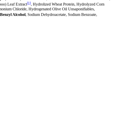
[1]
oo) Leaf Extract
, Hydrolized Wheat Protein, Hydrolyzed Corn
imonium Chloride, Hydrogenated Olive Oil Unsaponifiables,
Benzyl Alcohol
, Sodium Dehydroacetate, Sodium Benzoate,