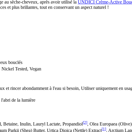
ge au sèche-cheveux, après avoir utilisé la
UNDICI Crème-Active Bouc
es et plus brillantes, tout en conservant un aspect naturel !
veux bouclés
 Nickel Tested, Vegan
eux et rincer abondamment à l'eau si besoin, Utiliser uniquement en usag
 l'abri de la lumière
[2]
Betaine, Inulin, Lauryl Lactate, Propandiol
, Olea Europaea (Olive)
[1]
um Parkii (Shea) Butter, Urtica Dioica (Nettle) Extract
, Arctium Lap