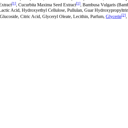
[1]
[1]
Extract
, Cucurbita Maxima Seed Extract
, Bambusa Vulgaris (Bamb
Lactic Acid, Hydroxyethyl Cellulose, Pullulan, Guar Hydroxypropyltr
[2]
Glucoside, Citric Acid, Glyceryl Oleate, Lecithin, Parfum,
Glycerin
,