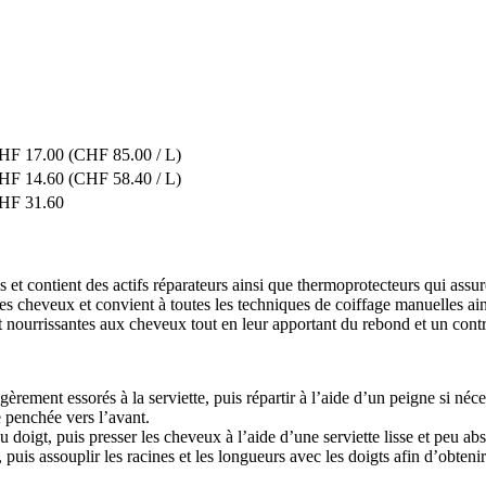
HF 17.00
(CHF 85.00 / L)
HF 14.60
(CHF 58.40 / L)
HF 31.60
et contient des actifs réparateurs ainsi que thermoprotecteurs qui assure
es cheveux et convient à toutes les techniques de coiffage manuelles ai
 et nourrissantes aux cheveux tout en leur apportant du rebond et un contrô
rement essorés à la serviette, puis répartir à l’aide d’un peigne si néce
e penchée vers l’avant.
doigt, puis presser les cheveux à l’aide d’une serviette lisse et peu ab
 puis assouplir les racines et les longueurs avec les doigts afin d’obteni