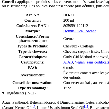
Conseil :
appliquer le produit sur les cheveux mouillés avant le sécha
ou le scrunching. Les boucles sont ainsi encore plus définies, plus douc
Art. N°:
DO-211
Contenu :
200 ml
Code-barres EAN :
8059591122112
Marque:
Domus Olea Toscana
Consistance / Forme
Crème
pharmaceutique:
Types de Produits:
Cheveux - Coiffage
Type de cheveux:
Cheveux crépus / frisés, Che
Caractéristiques:
Curly Girl Method Approved,
Certifications:
AIAB
,
Vegan (sans certificat)
PAO:
6 mois
Éviter tout contact avec les y
Avertissement:
des enfants.
Conseil de conservation:
Conserver au frais, au sec et à
Type d'emballage:
Tube
Ingrédients (INCI)
Aqua, Panthenol, Behenamidopropyl Dimethylamine, Cetearylalcohol, 
[1]
[1]
(Argan) Kernel Oil
, Linum Usitatissimum Seed Oil
, Butyrosperm