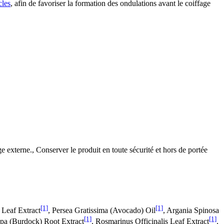
les
, afin de favoriser la formation des ondulations avant le coiffage
e externe., Conserver le produit en toute sécurité et hors de portée
[1]
[1]
 Leaf Extract
, Persea Gratissima (Avocado) Oil
, Argania Spinosa
[1]
[1]
pa (Burdock) Root Extract
, Rosmarinus Officinalis Leaf Extract
,