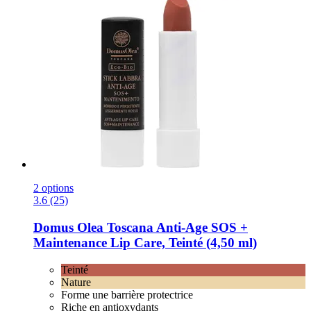
2 options
3.6 (25)
Domus Olea Toscana
Anti-​Age SOS +
Maintenance Lip Care, Teinté (4,50 ml)
Teinté
Nature
Forme une barrière protectrice
Riche en antioxydants