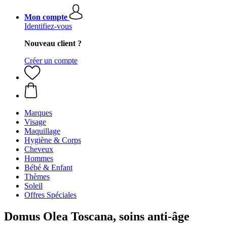
Mon compte
Identifiez-vous
Nouveau client ?
Créer un compte
Marques
Visage
Maquillage
Hygiène & Corps
Cheveux
Hommes
Bébé & Enfant
Thèmes
Soleil
Offres Spéciales
Domus Olea Toscana, soins anti-âge