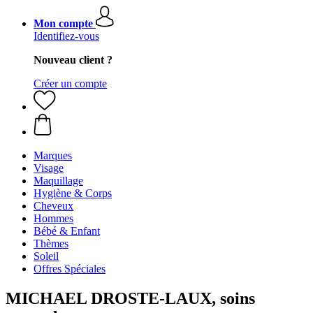
Mon compte
Identifiez-vous
Nouveau client ?
Créer un compte
Marques
Visage
Maquillage
Hygiène & Corps
Cheveux
Hommes
Bébé & Enfant
Thèmes
Soleil
Offres Spéciales
MICHAEL DROSTE-LAUX, soins