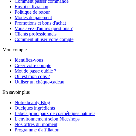
Comment passer commande
Envoi et livraison
Politique de retour
Modes de paiement
Promotions et bons d'achat
Vous avez d'autres questions ?
Clients professionnels
Comment utiliser votre compte
Mon compte
Identifiez-vous
Créer votre compte
Mot de passe oublié ?
Où est mon colis ?
Utiliser un chèque-cadeau
En savoir plus
Notre beauty Blog
Quelques ingrédients
Labels principaux de cosmétiques naturels
L'environnement selon Niceshops
Nos offres du moment
Programme d'affiliation