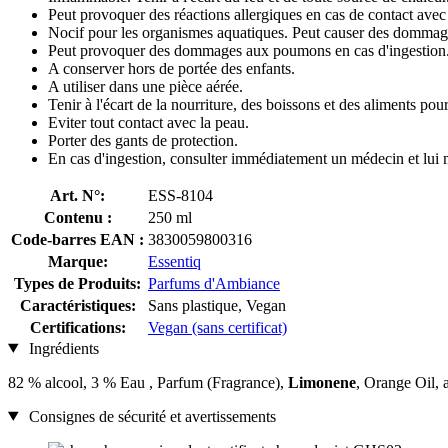
Peut provoquer des réactions allergiques en cas de contact avec
Nocif pour les organismes aquatiques. Peut causer des dommag
Peut provoquer des dommages aux poumons en cas d'ingestion
A conserver hors de portée des enfants.
A utiliser dans une pièce aérée.
Tenir à l'écart de la nourriture, des boissons et des aliments po
Eviter tout contact avec la peau.
Porter des gants de protection.
En cas d'ingestion, consulter immédiatement un médecin et lui mo
Art. N°:
ESS-8104
Contenu :
250 ml
Code-barres EAN :
3830059800316
Marque:
Essentiq
Types de Produits:
Parfums d'Ambiance
Caractéristiques:
Sans plastique, Vegan
Certifications:
Vegan (sans certificat)
Ingrédients
82 % alcool, 3 % Eau , Parfum (Fragrance),
Limonene
, Orange Oil, a
Consignes de sécurité et avertissements