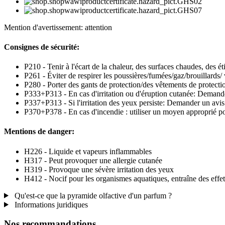
Mention d'avertissement: attention
Consignes de sécurité:
P210 - Tenir à l'écart de la chaleur, des surfaces chaudes, des é
P261 - Éviter de respirer les poussières/fumées/gaz/brouillards/
P280 - Porter des gants de protection/des vêtements de protect
P333+P313 - En cas d'irritation ou d'éruption cutanée: Demand
P337+P313 - Si l'irritation des yeux persiste: Demander un avi
P370+P378 - En cas d'incendie : utiliser un moyen approprié pou
Mentions de danger:
H226 - Liquide et vapeurs inflammables
H317 - Peut provoquer une allergie cutanée
H319 - Provoque une sévère irritation des yeux
H412 - Nocif pour les organismes aquatiques, entraîne des effet
Qu'est-ce que la pyramide olfactive d'un parfum ?
Informations juridiques
Nos recommandations