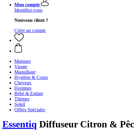
Mon compte
Identifiez-vous
Nouveau client ?
Créer un compte
Marques
Visage
Maquillage
Hygiène & Corps
Cheveux
Hommes
Bébé & Enfant
Thèmes
Soleil
Offres Spéciales
Essentiq
Diffuseur Citron & Pêc