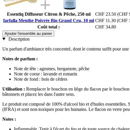
Essentiq Diffuseur Citron & Pêche, 250 ml
CHF 23.50
(CHF 9
farfalla Menthe Poivrée Bio Grand Cru, 10 ml
CHF 11.30
(CHF 1
Coût total :
CHF 34.80
Ajouter l'ensemble au panier
Description
Un parfum d'ambiance très concentré, dont le contenu suffit pour une d
Notes de parfum :
Note de tête : agrumes, bergamote, pêche
Note de coeur : lavande et romarin
Note de fond : bois de cèdres
Utilisation :
Remplacer le bouchon en liège du flacon par le bouchon en
bâtonnets et placez les dans l'autre sens.
Le produit est composé de 100% d'alcool bio et d'huiles essentielles. S
(IFRA) et sont non-toxiques pour les humains. Le flacon en verre peut ê
Notes :
Inflammable. Tenir à l'écart du feu et de toute source de chaleu