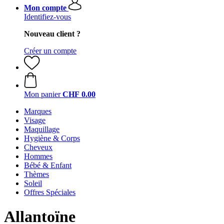
Mon compte
Identifiez-vous
Nouveau client ?
Créer un compte
Mon panier
CHF 0.00
Marques
Visage
Maquillage
Hygiène & Corps
Cheveux
Hommes
Bébé & Enfant
Thèmes
Soleil
Offres Spéciales
Allantoïne