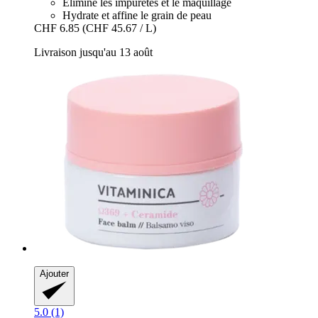
Élimine les impuretés et le maquillage
Hydrate et affine le grain de peau
CHF 6.85
(CHF 45.67 / L)
Livraison jusqu'au 13 août
Ajouter
5.0 (1)