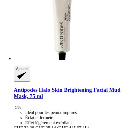
Ajouter
Antipodes
Halo Skin Brightening Facial Mud
Mask, 75 ml
-5%
Idéal pour les peaux impures
Éclat et fermeté
Effet légèrement exfoliant
CHF 33.38
CHF 35.14
(CHF 445.07 / L)