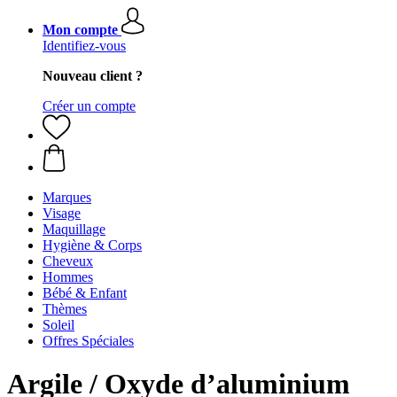
Mon compte
Identifiez-vous
Nouveau client ?
Créer un compte
Marques
Visage
Maquillage
Hygiène & Corps
Cheveux
Hommes
Bébé & Enfant
Thèmes
Soleil
Offres Spéciales
Argile / Oxyde d’aluminium