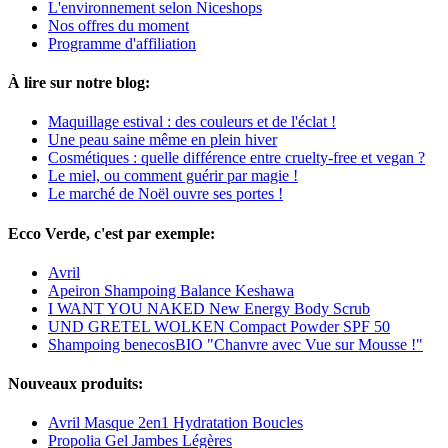
L'environnement selon Niceshops
Nos offres du moment
Programme d'affiliation
À lire sur notre blog:
Maquillage estival : des couleurs et de l'éclat !
Une peau saine même en plein hiver
Cosmétiques : quelle différence entre cruelty-free et vegan ?
Le miel, ou comment guérir par magie !
Le marché de Noël ouvre ses portes !
Ecco Verde, c'est par exemple:
Avril
Apeiron Shampoing Balance Keshawa
I WANT YOU NAKED New Energy Body Scrub
UND GRETEL WOLKEN Compact Powder SPF 50
Shampoing benecosBIO "Chanvre avec Vue sur Mousse !"
Nouveaux produits:
Avril Masque 2en1 Hydratation Boucles
Propolia Gel Jambes Légères