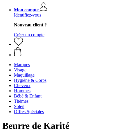
Mon compte
Identifiez-vous
Nouveau client ?
Créer un compte
Marques
Visage
Maquillage
Hygiène & Corps
Cheveux
Hommes
Bébé & Enfant
Thèmes
Soleil
Offres Spéciales
Beurre de Karité