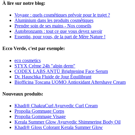
À lire sur notre blog:
Voyage : quels cosmétiques prévoir pour le trajet ?
Aluminium dans les produits cosmétiques
Prendre soin de ses mains - Nos conseils
Autobronzants : tout ce que vous devez savoir
Essentiq, pour vous, de la part de Mère Nature !
Ecco Verde, c'est par exemple:
eco cosmetics
STYX Crème 24h "alpin derm"
CODEX LABS ANTÜ Brightening Face Serum
Dr. Hauschka Fluide de Jour Équilibrant
Biofficina Toscana UOMO Antioxidant Aftershave Cream
Nouveaux produits:
Khadi® ChakraCurl Ayurvedic Curl Cream
Propolia Gommage Corps
Propolia Gommage Visage
Kerala Summer Glow Ayurvedic Shimmering Body Oil
Khadi® Gloss Colorant Kerala Summer Glow