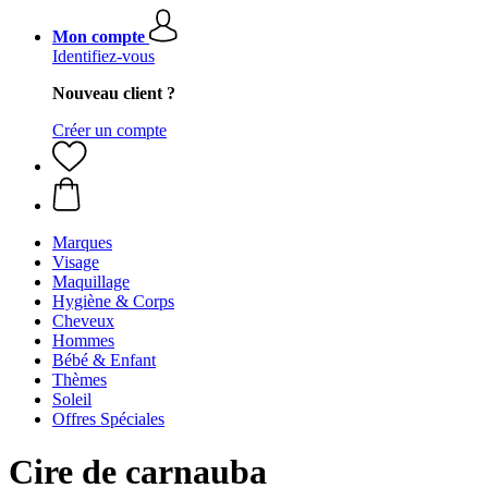
Mon compte
Identifiez-vous
Nouveau client ?
Créer un compte
Marques
Visage
Maquillage
Hygiène & Corps
Cheveux
Hommes
Bébé & Enfant
Thèmes
Soleil
Offres Spéciales
Cire de carnauba