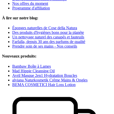
Nos offres du moment
Programme d'affiliation
À lire sur notre blog:
Éponges naturelles de Cose della Natura
Des produits d'hygiènes bons pour la planète
Un nettoyage naturel des canapés et fauteuils
Farfalla, depuis 30 ans des parfums de qualité
Prendre soin de ses mains - Nos conseils
Nouveaux produits:
Bambaw Boîte à Lames
Mad Hippie Cleansing Oil
Avril Masque 2en1 Hydratation Boucles
alviana Naturkosmetik Crème Mains & Ongles
BEMA COSMETICI Hair Loss Lotion