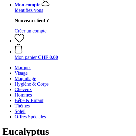
Mon compte
Identifiez-vous
Nouveau client ?
Créer un compte
Mon panier
CHF 0.00
Marques
Visage
Maquillage
Hygiène & Corps
Cheveux
Hommes
Bébé & Enfant
Thèmes
Soleil
Offres Spéciales
Eucalyptus