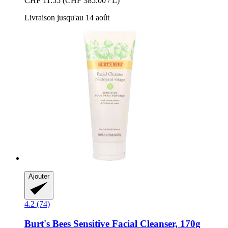
CHF 11.55
(CHF 385.00 / L)
Livraison jusqu'au 14 août
Ajouter
4.2 (74)
Burt's Bees
Sensitive Facial Cleanser, 170g