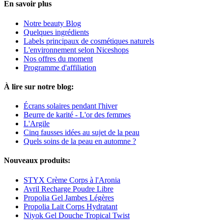
En savoir plus
Notre beauty Blog
Quelques ingrédients
Labels principaux de cosmétiques naturels
L'environnement selon Niceshops
Nos offres du moment
Programme d'affiliation
À lire sur notre blog:
Écrans solaires pendant l'hiver
Beurre de karité - L'or des femmes
L'Argile
Cinq fausses idées au sujet de la peau
Quels soins de la peau en automne ?
Nouveaux produits:
STYX Crème Corps à l'Aronia
Avril Recharge Poudre Libre
Propolia Gel Jambes Légères
Propolia Lait Corps Hydratant
Niyok Gel Douche Tropical Twist