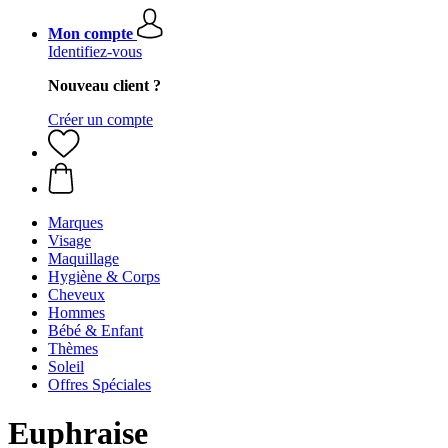
Mon compte
Identifiez-vous
Nouveau client ?
Créer un compte
Marques
Visage
Maquillage
Hygiène & Corps
Cheveux
Hommes
Bébé & Enfant
Thèmes
Soleil
Offres Spéciales
Euphraise