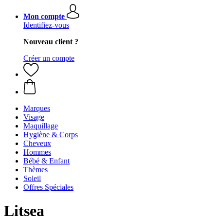
Mon compte
Identifiez-vous
Nouveau client ?
Créer un compte
Marques
Visage
Maquillage
Hygiène & Corps
Cheveux
Hommes
Bébé & Enfant
Thèmes
Soleil
Offres Spéciales
Litsea