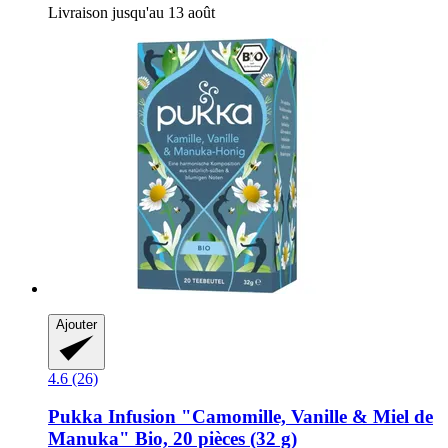
Livraison jusqu'au 13 août
Ajouter
4.6 (26)
Pukka
Infusion "Camomille, Vanille & Miel de
Manuka" Bio, 20 pièces (32 g)