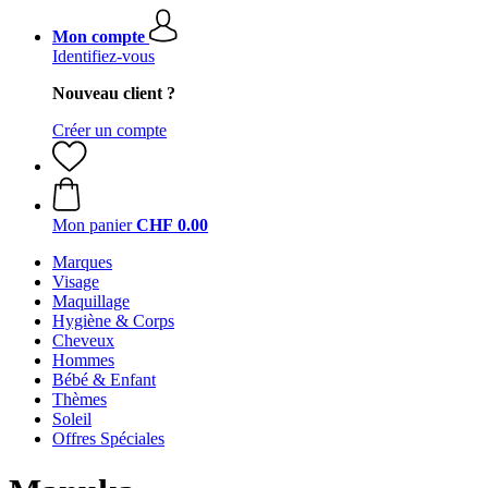
Mon compte
Identifiez-vous
Nouveau client ?
Créer un compte
Mon panier
CHF 0.00
Marques
Visage
Maquillage
Hygiène & Corps
Cheveux
Hommes
Bébé & Enfant
Thèmes
Soleil
Offres Spéciales