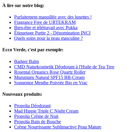
À lire sur notre blog:
Parfaitement maquillée avec des lunettes !
Fragrance Free de URTEKRAM
Bien-être et télétravail avec Pukka
Étiquetage Partie 2 - Dénomination INCI
Quels soins pour la peau masculine ?
Ecco Verde, c'est par exemple:
Badger Balm
CMD Naturkosmetik Déodorant à l'Huile de Tea Tree
Rosental Organics Rose Quartz Roller
Murumuru Natural SPF15 BB-Cream
Sonnentor Menthe Poivrée Bio en Vrac
Nouveaux produits:
Propolia Déodorant
Mad Hippie Triple C Night Cream
Propolia Crème de Nuit
Propolia Bain de Bouche
Crème Nourrissante Sublimactive Peau Mature