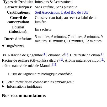
Types de Produits:
Infusions & Accessoires
Caractéristiques:
Sans caféine, Sans plastique
Certifications:
Soil Association
,
Label Bio de l'UE
Conseil de
Conserver au frais, au sec et à l'abri de la
conservation:
lumière
Format
En sachets
(Infusions):
5 minutes, 6 minutes, 7 minutes, 8 minutes, 9
Durée d'infusion:
minutes, 10 minutes, 11 minutes, 12 minutes
Ingrédients
[1]
[1]
[1]
38 % Racine de gingembre
, citronnelle
, 15 % zeste de citron
,
[1]
[1]
Racine de réglisse (Glycorhiza glabra)
, Arôme naturel de citron
,
[1]
arôme naturel de miel de Manuka
issu de l'agriculture biologique contrôlée
Jeter, recycler ou composter les emballages ?
Informations juridiques
Nos recommandations