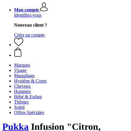
Mon compte
Identifiez-vous
Nouveau client ?
Créer un compte
Marques
Visage
Maquillage
Hygiène & Corps
Cheveux
Hommes
Bébé & Enfant
Thèmes
Soleil
Offres Spéciales
Pukka
Infusion "Citron,