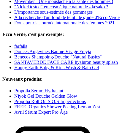
Movember - Une moustache à la santé des hommes !
"Nickel tested" en cosmétique naturelle - késako ?
L'importance sous-estimée des gommages
A la recherche d'un fond de teint : le guide d'Ecco Verde
Dons pour la Journée internationale des femmes 2021
Ecco Verde, c'est par exemple:
farfalla
Douces Angevines Baume Visage Freyja
Benecos Shampoing-Douche "Natural Basics"
SANTAVERDE FACE CARE hyaluron beauty splash
Happy Earth Baby & Kids Wash & Bath Gel
Nouveaux produits:
Propolia Sérum Hydratant
Niyok Gel Douche Golden Glow
Propolia Roll-On S.O.S Imperfections
FREE! Organics Shower Peeling Lemon Zest
Avril Sérum Expert Pro Âge+