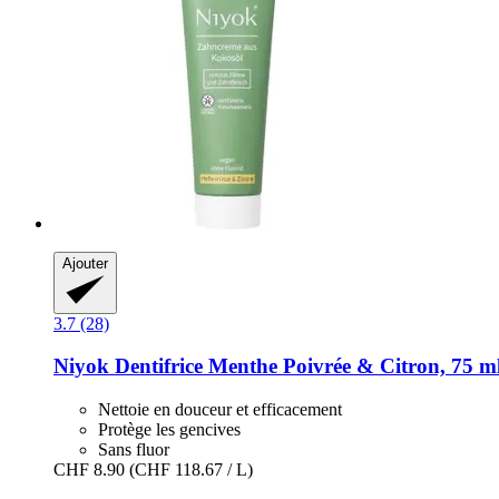
Ajouter
3.7 (28)
Niyok
Dentifrice Menthe Poivrée & Citron, 75 m
Nettoie en douceur et efficacement
Protège les gencives
Sans fluor
CHF 8.90
(CHF 118.67 / L)