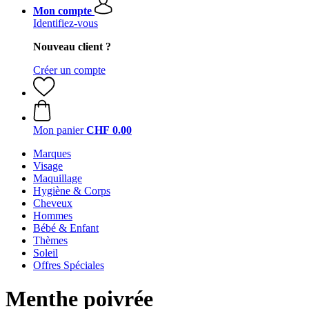
Mon compte
Identifiez-vous
Nouveau client ?
Créer un compte
Mon panier
CHF 0.00
Marques
Visage
Maquillage
Hygiène & Corps
Cheveux
Hommes
Bébé & Enfant
Thèmes
Soleil
Offres Spéciales
Menthe poivrée