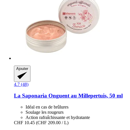
Ajouter
4.7 (48)
La Saponaria
Onguent au Millepertuis, 50 ml
Idéal en cas de brûlures
Soulage les rougeurs
Action rafraîchissante et hydratante
CHF 10.45
(CHF 209.00 / L)