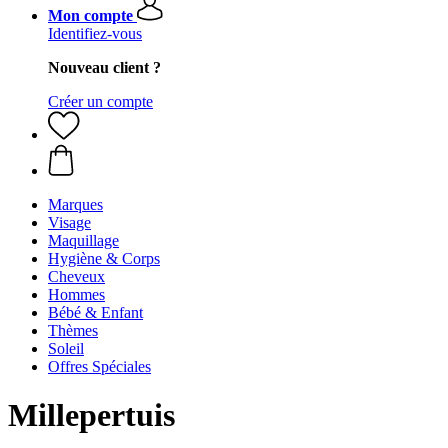
Mon compte
Identifiez-vous
Nouveau client ?
Créer un compte
Marques
Visage
Maquillage
Hygiène & Corps
Cheveux
Hommes
Bébé & Enfant
Thèmes
Soleil
Offres Spéciales
Millepertuis