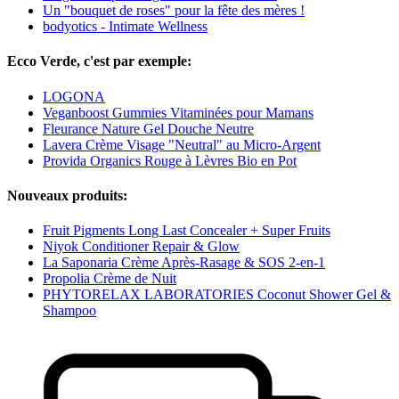
Un "bouquet de roses" pour la fête des mères !
bodyotics - Intimate Wellness
Ecco Verde, c'est par exemple:
LOGONA
Veganboost Gummies Vitaminées pour Mamans
Fleurance Nature Gel Douche Neutre
Lavera Crème Visage "Neutral" au Micro-Argent
Provida Organics Rouge à Lèvres Bio en Pot
Nouveaux produits:
Fruit Pigments Long Last Concealer + Super Fruits
Niyok Conditioner Repair & Glow
La Saponaria Crème Après-Rasage & SOS 2-en-1
Propolia Crème de Nuit
PHYTORELAX LABORATORIES Coconut Shower Gel &
Shampoo