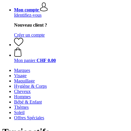
Mon compte
Identifiez-vous
Nouveau client ?
Créer un compte
Mon panier
CHF 0.00
Marques
Visage
Maquillage
Hygiène & Corps
Cheveux
Hommes
Bébé & Enfant
Thèmes
Soleil
Offres Spéciales