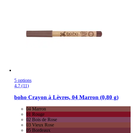
5 options
4.7 (11)
boho
Crayon à Lèvres, 04 Marron (0,80 g)
04 Marron
01 Rouge
02 Bois de Rose
03 Vieux Rose
05 Bordeaux