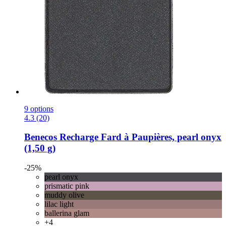
9 options
4.3 (20)
Benecos
Recharge Fard à Paupières, pearl onyx
(1,50 g)
-25%
pearl onyx
prismatic pink
muddy olive
lilac light
ballerina glam
+4