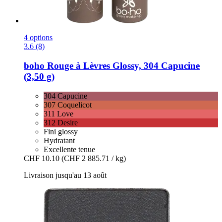
4 options
3.6 (8)
boho
Rouge à Lèvres Glossy, 304 Capucine
(3,50 g)
304 Capucine
307 Coquelicot
311 Love
312 Desire
Fini glossy
Hydratant
Excellente tenue
CHF 10.10
(CHF 2 885.71 / kg)
Livraison jusqu'au 13 août