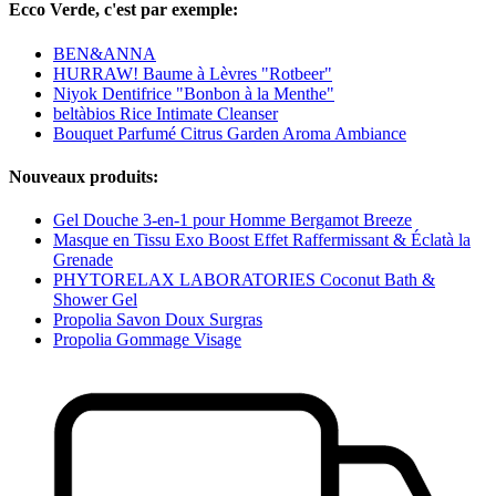
Ecco Verde, c'est par exemple:
BEN&ANNA
HURRAW! Baume à Lèvres "Rotbeer"
Niyok Dentifrice "Bonbon à la Menthe"
beltàbios Rice Intimate Cleanser
Bouquet Parfumé Citrus Garden Aroma Ambiance
Nouveaux produits:
Gel Douche 3-en-1 pour Homme Bergamot Breeze
Masque en Tissu Exo Boost Effet Raffermissant & Éclatà la
Grenade
PHYTORELAX LABORATORIES Coconut Bath &
Shower Gel
Propolia Savon Doux Surgras
Propolia Gommage Visage