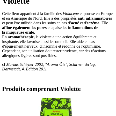
Violette
Cette fleur appartient à la famille des
Violaceae
et pousse en Europe
et en Amérique du Nord. Elle a des propriétés
anti-inflammatoires
et peut être utilisée dans les soins en cas d
'acné
et d'
eczéma.
Elle
affine également les pores
et apaise les
inflammations d
e
la
muqueuse
oral
e.
En
aromathérapie,
la violette a une action équilibrante et
inspirante, elle favorise aussi le sommeil. Elle aide en cas
d'épuisement nerveux, d'insomnie et redonne de l'optimisme.
Cependant, son utilisation doit rester prudente, car des réactions
allergiques légères sont possibles.
cf
Markus Schirner 2002, "Aroma-Öle", Schirner Verlag,
Darmstadt, 4. Édition 2011
Produits comprenant Violette