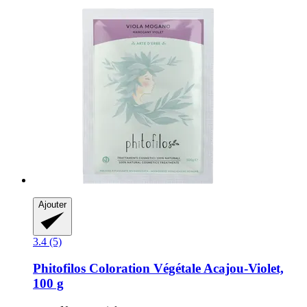
Ajouter
3.4 (5)
Phitofilos
Coloration Végétale Acajou-​Violet,
100 g