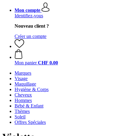
Mon compte
Identifiez-vous
Nouveau client ?
Créer un compte
Mon panier
CHF 0.00
Marques
Visage
Maquillage
Hygiène & Corps
Cheveux
Hommes
Bébé & Enfant
Thèmes
Soleil
Offres Spéciales