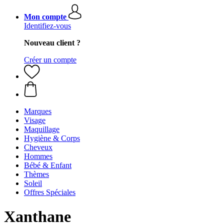
Mon compte
Identifiez-vous
Nouveau client ?
Créer un compte
Marques
Visage
Maquillage
Hygiène & Corps
Cheveux
Hommes
Bébé & Enfant
Thèmes
Soleil
Offres Spéciales
Xanthane