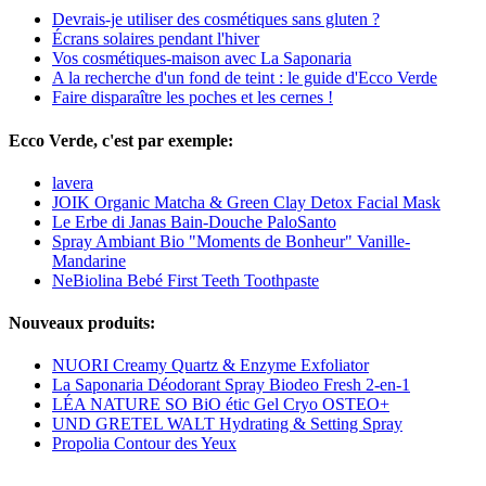
Devrais-je utiliser des cosmétiques sans gluten ?
Écrans solaires pendant l'hiver
Vos cosmétiques-maison avec La Saponaria
A la recherche d'un fond de teint : le guide d'Ecco Verde
Faire disparaître les poches et les cernes !
Ecco Verde, c'est par exemple:
lavera
JOIK Organic Matcha & Green Clay Detox Facial Mask
Le Erbe di Janas Bain-Douche PaloSanto
Spray Ambiant Bio "Moments de Bonheur" Vanille-
Mandarine
NeBiolina Bebé First Teeth Toothpaste
Nouveaux produits:
NUORI Creamy Quartz & Enzyme Exfoliator
La Saponaria Déodorant Spray Biodeo Fresh 2-en-1
LÉA NATURE SO BiO étic Gel Cryo OSTEO+
UND GRETEL WALT Hydrating & Setting Spray
Propolia Contour des Yeux