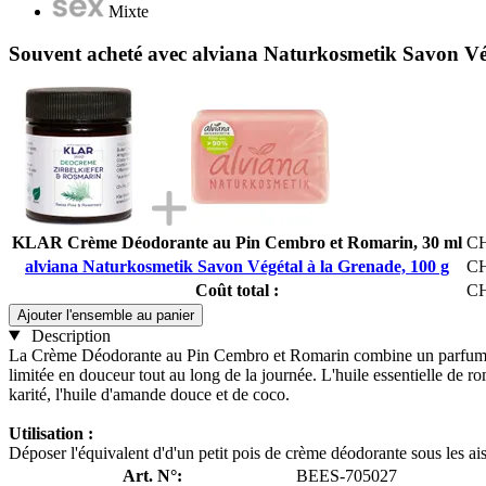
Mixte
Souvent acheté avec alviana Naturkosmetik Savon Vég
KLAR Crème Déodorante au Pin Cembro et Romarin, 30 ml
CH
alviana Naturkosmetik Savon Végétal à la Grenade, 100 g
CH
Coût total :
CH
Ajouter l'ensemble au panier
Description
La Crème Déodorante au Pin Cembro et Romarin combine un parfum boisé
limitée en douceur tout au long de la journée. L'huile essentielle de r
karité, l'huile d'amande douce et de coco.
Utilisation :
Déposer l'équivalent d'd'un petit pois de crème déodorante sous les aiss
Art. N°:
BEES-705027