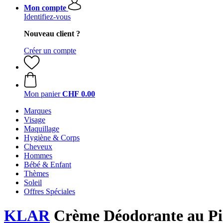
Mon compte
Identifiez-vous
Nouveau client ?
Créer un compte
Mon panier
CHF 0.00
Marques
Visage
Maquillage
Hygiène & Corps
Cheveux
Hommes
Bébé & Enfant
Thèmes
Soleil
Offres Spéciales
KLAR
Crème Déodorante au Pi