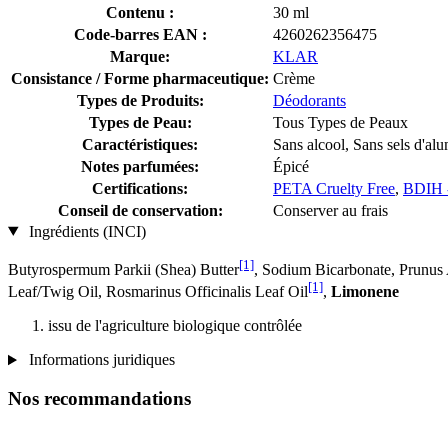
Contenu :
30 ml
Code-barres EAN :
4260262356475
Marque:
KLAR
Consistance / Forme pharmaceutique:
Crème
Types de Produits:
Déodorants
Types de Peau:
Tous Types de Peaux
Caractéristiques:
Sans alcool, Sans sels d'a
Notes parfumées:
Épicé
Certifications:
PETA Cruelty Free
,
BDIH -
Conseil de conservation:
Conserver au frais
Ingrédients (INCI)
[1]
Butyrospermum Parkii (Shea) Butter
, Sodium Bicarbonate, Prunus
[1]
Leaf/Twig Oil, Rosmarinus Officinalis Leaf Oil
,
Limonene
issu de l'agriculture biologique contrôlée
Informations juridiques
Nos recommandations