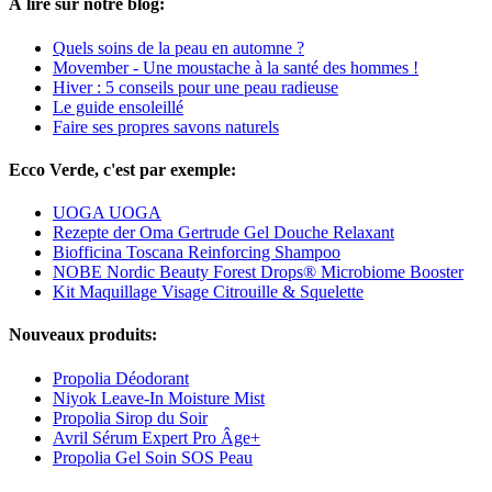
À lire sur notre blog:
Quels soins de la peau en automne ?
Movember - Une moustache à la santé des hommes !
Hiver : 5 conseils pour une peau radieuse
Le guide ensoleillé
Faire ses propres savons naturels
Ecco Verde, c'est par exemple:
UOGA UOGA
Rezepte der Oma Gertrude Gel Douche Relaxant
Biofficina Toscana Reinforcing Shampoo
NOBE Nordic Beauty Forest Drops® Microbiome Booster
Kit Maquillage Visage Citrouille & Squelette
Nouveaux produits:
Propolia Déodorant
Niyok Leave-In Moisture Mist
Propolia Sirop du Soir
Avril Sérum Expert Pro Âge+
Propolia Gel Soin SOS Peau