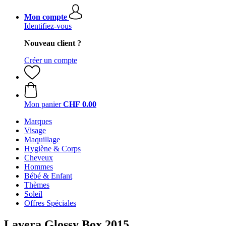
Mon compte
Identifiez-vous
Nouveau client ?
Créer un compte
Mon panier
CHF 0.00
Marques
Visage
Maquillage
Hygiène & Corps
Cheveux
Hommes
Bébé & Enfant
Thèmes
Soleil
Offres Spéciales
Lavera Glossy Box 2015