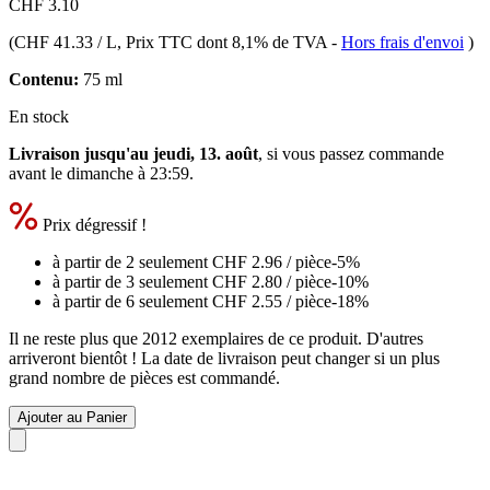
CHF 3.10
(
CHF 41.33 / L
, Prix TTC dont 8,1% de TVA
-
Hors frais d'envoi
)
Contenu:
75 ml
En stock
Livraison jusqu'au jeudi, 13. août
, si vous passez commande
avant le
dimanche à 23:59
.
Prix dégressif !
à partir de 2 seulement
CHF 2.96
/ pièce
-5%
à partir de 3 seulement
CHF 2.80
/ pièce
-10%
à partir de 6 seulement
CHF 2.55
/ pièce
-18%
Il ne reste plus que 2012 exemplaires de ce produit. D'autres
arriveront bientôt ! La date de livraison peut changer si un plus
grand nombre de pièces est commandé.
Ajouter au Panier