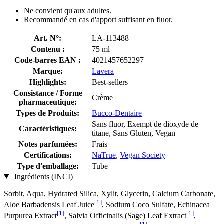
Ne convient qu'aux adultes.
Recommandé en cas d'apport suffisant en fluor.
Art. N°:
LA-113488
Contenu :
75 ml
Code-barres EAN :
4021457652297
Marque:
Lavera
Highlights:
Best-sellers
Consistance / Forme
Crème
pharmaceutique:
Types de Produits:
Bucco-Dentaire
Sans fluor, Exempt de dioxyde de
Caractéristiques:
titane, Sans Gluten, Vegan
Notes parfumées:
Frais
Certifications:
NaTrue
,
Vegan Society
Type d'emballage:
Tube
Ingrédients (INCI)
Sorbit, Aqua, Hydrated Silica, Xylit, Glycerin, Calcium Carbonate,
[1]
Aloe Barbadensis Leaf Juice
, Sodium Coco­ Sulfate, Echinacea
[1]
[1]
Purpurea Extract
, Salvia Officinalis (Sage) Leaf Extract
,