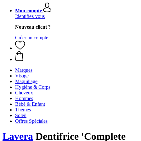
Mon compte
Identifiez-vous
Nouveau client ?
Créer un compte
Marques
Visage
Maquillage
Hygiène & Corps
Cheveux
Hommes
Bébé & Enfant
Thèmes
Soleil
Offres Spéciales
Lavera
Dentifrice 'Complete