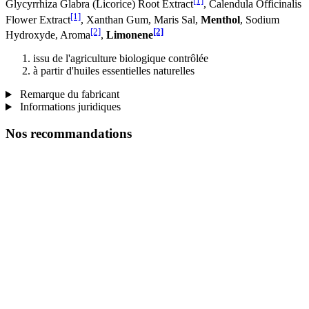
[1]
Glycyrrhiza Glabra (Licorice) Root Extract
, Calendula Officinalis
[1]
Flower Extract
, Xanthan Gum, Maris Sal,
Menthol
, Sodium
[2]
[2]
Hydroxyde, Aroma
,
Limonene
issu de l'agriculture biologique contrôlée
à partir d'huiles essentielles naturelles
Remarque du fabricant
Informations juridiques
Nos recommandations